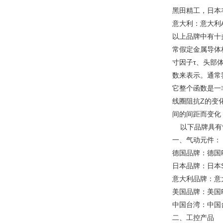
黑田精工，日本丰
意大利：意大利A
以上品牌中有十
常假定金属导体
寸因子τ、头部体
数来表示。通常我
它整个函数是一
线圈阻抗Z的变
间的间距而变化
以下品牌具有
一、气动元件：
德国品牌：德国F
日本品牌：日本
意大利品牌：意大
美国品牌：美国R
中国台湾：中国台
二、工控产品