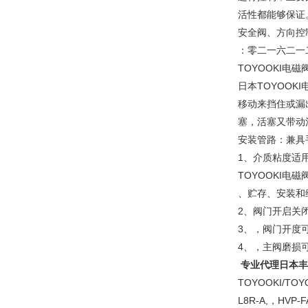
活性都能够保证。
安全阀、方向控
：零二一六二一
TOYOOKI
日本TOYOO
移动来挡住或漏
塞，活塞又带动
安装管路：兼具
1、介质粘度适
TOYOOKI电磁
、贮存、安装和
2、阀门开启关
3、，阀门开度可
4、，主阀磨损
专业代理日本丰兴
TOYOOKI/TOY
L8R-A,，HVP-F