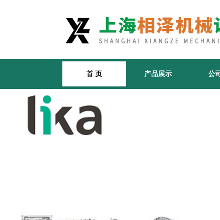
首 页
产品展示
公