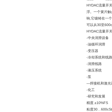
HYDAC流量
浮。一个簧片触
响,它镶铸在一
可以从30至600
HYDAC流量开
-中央润滑设备
-油循环润滑
-变压器
-冷却系统和线
-润滑线路
-液压系统
-泵
—焊接机和激光
-化工
-研究和发展
精度.±10%FS
粘度30…600cSt