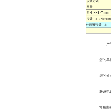
安装方式
重量
尺寸 H×B×T mm
×
×
安装中心a
b
c 
外形图/安装中心
产
您的单
您的姓
联系电
常用邮