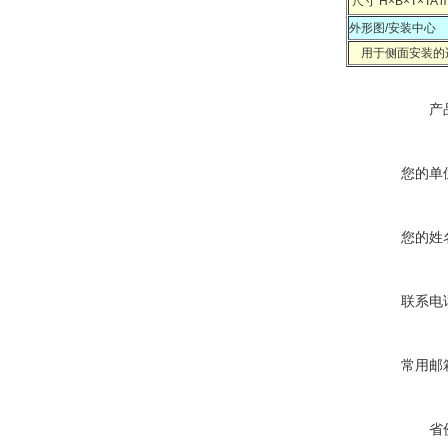
尺寸 H×B×T×TA 
外形图/安装中心
用于侧面安装的
产
您的单
您的姓
联系电
常用邮
省