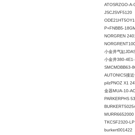
ATOSRZGO-A-0
JSCJSVF5120
ODE21HT5OY1
P+FNBB5-18GM
NORGREN 240
NORGRENT100
小金井气缸JDAS1
小金井380-4E1-
SMCMDBB63-8
AUTONICS接近
pilzPNOZ X1 2
金器MUA-10-AC
PARKERPHS 53
BURKERT5025
MURR6652000
TKCSF2320-LP
burkert001422