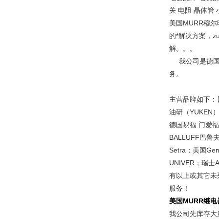
关 电阻 晶体管
美国MURR穆
的*解决方案，
解。。。
我公司是德国穆
务。
主营品牌如下：日
油研（YUKEN）
德国易福 门爱福门
BALLUFF巴鲁
Setra；美国G
UNIVER；
有以上或其它未
服务！
美国MURR继电
我公司先库存大