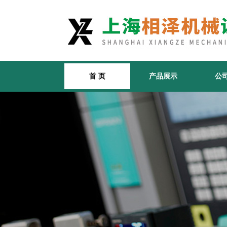
首 页
产品展示
公