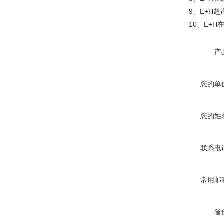
9、E+H超声波
10、E+H在线
产
您的单
您的姓
联系电
常用邮
省