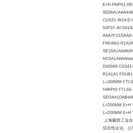
E+H PMP41-RE
SE0AA1AAA4AW
CUS31-W2A E+
50P1F-AC0A1
AAA7F21DAAA 
FMU862-R1A2A
SE1AA1AAA6AH
HC0A1AA0AAAA
DX0005 C0S41
R1A1A1 FDU81
L=300MM FTL5
H4KPID FTL50
SEOAA1DAB4A
L=200MM E+H 
L=200MM E+H 
上海颖哲工业自
综合性企业。公