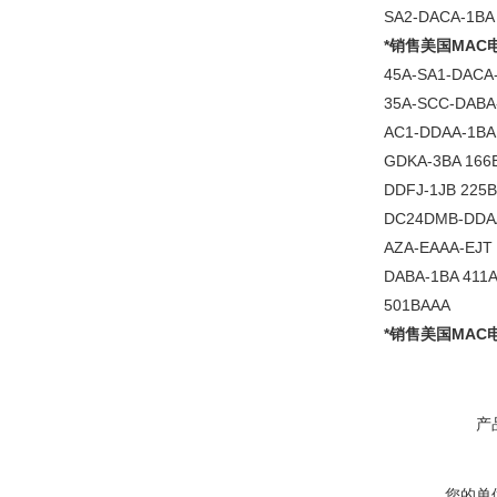
SA2-DACA-1BA
*销售
美国MAC
45A-SA1-DACA
35A-SCC-DABA-
AC1-DDAA-1BA 
GDKA-3BA 166B
DDFJ-1JB 225B
DC24DMB-DDAA-
AZA-EAAA-EJT 
DABA-1BA 411A
501BAAA
*销售
美国MAC
产
您的单