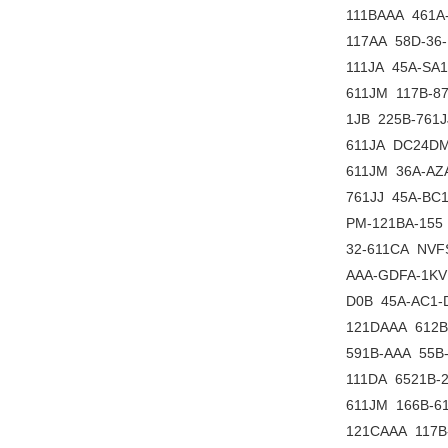
111BAAA 461A
117AA 58D-36-
111JA 45A-SA
611JM 117B-8
1JB 225B-761
611JA DC24DM
611JM 36A-AZ
761JJ 45A-BC
PM-121BA-155
32-611CA NVF
AAA-GDFA-1KV
D0B 45A-AC1-
121DAAA 612B
591B-AAA 55B-
111DA 6521B-
611JM 166B-6
121CAAA 117B