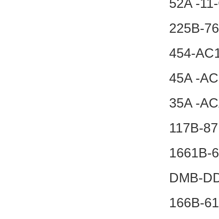
52A -1
225B-76
454-AC
45A -A
35A -A
117B-8
1661B-
DMB-DD
166B-6