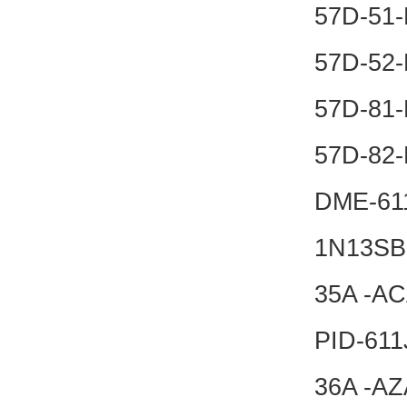
57D-5
57D-5
57D-8
57D-8
DME-6
1N13SB
35A -A
PID-61
36A -A