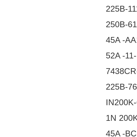
225B-1
250B-6
45A -A
52A -1
7438CR
225B-76
IN200K
1N 200
45A -B