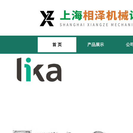
首 页
产品展示
公