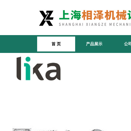
首 页
产品展示
公