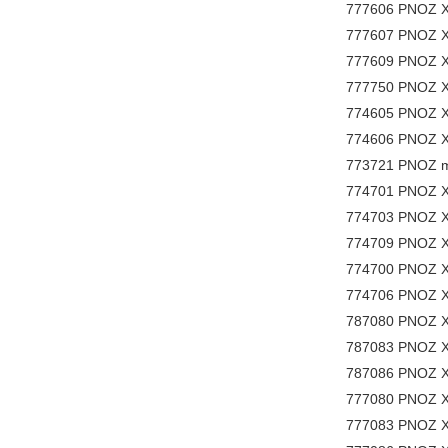
777606 PNOZ X
777607 PNOZ X
777609 PNOZ X
777750 PNOZ X
774605 PNOZ X
774606 PNOZ X
773721 PNOZ m
774701 PNOZ X
774703 PNOZ X
774709 PNOZ X
774700 PNOZ X
774706 PNOZ X
787080 PNOZ X
787083 PNOZ X
787086 PNOZ X
777080 PNOZ X
777083 PNOZ X