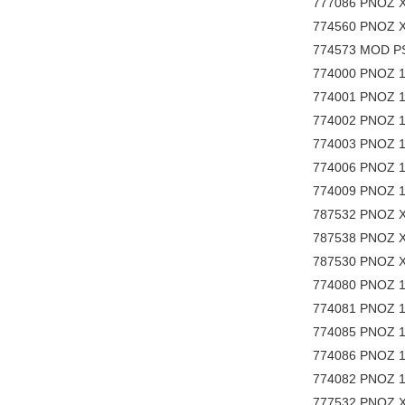
777086 PNOZ X
774560 PNOZ X
774573 MOD PS
774000 PNOZ 1
774001 PNOZ 1
774002 PNOZ 1
774003 PNOZ 1
774006 PNOZ 1
774009 PNOZ 1
787532 PNOZ X
787538 PNOZ X
787530 PNOZ X
774080 PNOZ 1
774081 PNOZ 1
774085 PNOZ 1
774086 PNOZ 1
774082 PNOZ 1
777532 PNOZ X