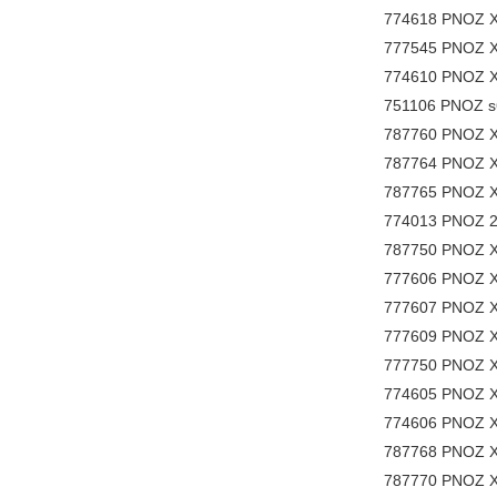
774618 PNOZ X
777545 PNOZ XV
774610 PNOZ X
751106 PNOZ s6
787760 PNOZ X
787764 PNOZ X
787765 PNOZ X
774013 PNOZ 2V
787750 PNOZ X
777606 PNOZ X
777607 PNOZ X
777609 PNOZ X
777750 PNOZ X
774605 PNOZ X
774606 PNOZ X
787768 PNOZ X
787770 PNOZ X