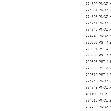
774609 PNOZ X
774601 PNOZ X
774608 PNOZ X
774741 PNOZ X
774745 PNOZ X
774746 PNOZ X
720300 PST 4 
720301 PST 4 
720303 PST 4 
720308 PST 4 
720309 PST 4 
720310 PST 4 
774740 PNOZ X
774749 PNOZ X
401100 PIT js2
774013 PNOZ 2V
787750 PNOZ X