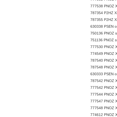
777538 PNOZ X
787354 P2HZ X
787355 P2HZ X
630338 PSEN o
750136 PNOZ s
751136 PNOZ s6
777530 PNOZ X
774549 PNOZ X
787540 PNOZ X
787548 PNOZ X
630333 PSEN o
787542 PNOZ X
777542 PNOZ X
777544 PNOZ XV
777547 PNOZ XV
777548 PNOZ X
774612 PNOZ X